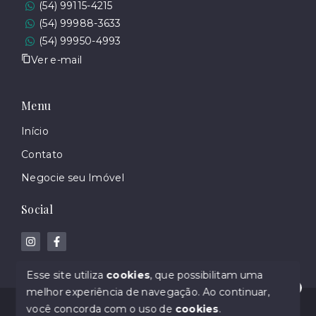
(54) 99115-4215
(54) 99988-3633
(54) 99950-4993
Ver e-mail
Menu
Início
Contato
Negocie seu Imóvel
Social
Esse site utiliza
cookies
, que possibilitam uma
melhor experiência de navegação.
Ao continuar,
Olá! Estamos disponíveis para te ajudar.
© Copyright 2026 - Gabriela Sbabo Imoveis - Creci
você concorda com o uso de
cookies
.