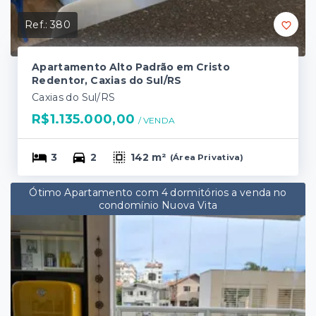
Ref.:
380
Apartamento Alto Padrão em Cristo
Redentor, Caxias do Sul/RS
Caxias do Sul/RS
R$1.135.000,00
/ 
VENDA
3
2
142 m²
(
Área Privativa
)
Ótimo Apartamento com 4 dormitórios a venda no
condomínio Nuova Vita