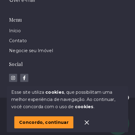
Ver e-mail
Menu
Início
Contato
Negocie seu Imóvel
Social
Esse site utiliza
cookies
, que possibilitam uma
melhor experiência de navegação.
Ao continuar,
Olá! Estamos disponíveis para te ajudar.
© Copyright 2026 - Gabriela Sbabo Imoveis - Creci
você concorda com o uso de
cookies
.
55250 F - Todos os direitos reservados
1
Concordo, continuar
SITE PARA IMOBILIARIA