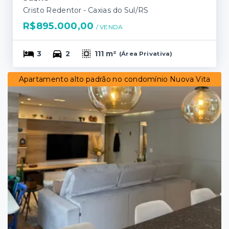
Cristo Redentor - Caxias do Sul/RS
R$895.000,00
/ 
VENDA
3
2
111 m²
(
Área Privativa
)
Apartamento alto padrão no condomínio Nuova Vita