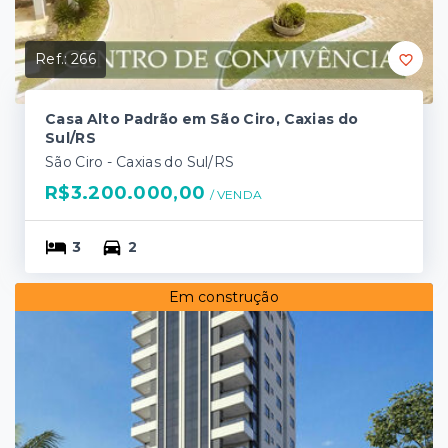
Ref.:
266
Casa Alto Padrão em São Ciro, Caxias do
Sul/RS
São Ciro - Caxias do Sul/RS
R$3.200.000,00
/ 
VENDA
3
2
Em construção