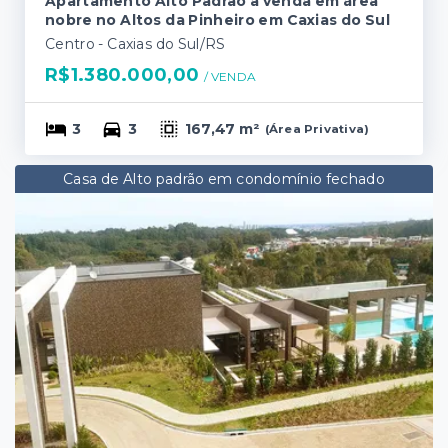
Apartamento Alto Padrão a venda em área
nobre no Altos da Pinheiro em Caxias do Sul
Centro - Caxias do Sul/RS
R$1.380.000,00
/ 
VENDA
3
3
167,47 m²
(
Área Privativa
)
Casa de Alto padrão em condomínio fechado