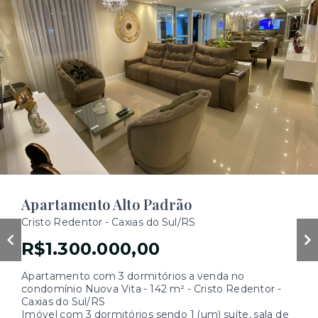
Apartamento Alto Padrão
Cristo Redentor - Caxias do Sul/RS
R$1.300.000,00
Apartamento com 3 dormitórios a venda no
condomínio Nuova Vita - 142 m² - Cristo Redentor -
Caxias do Sul/RS
Imóvel com 3 dormitórios sendo 1 (um) suíte, sala de