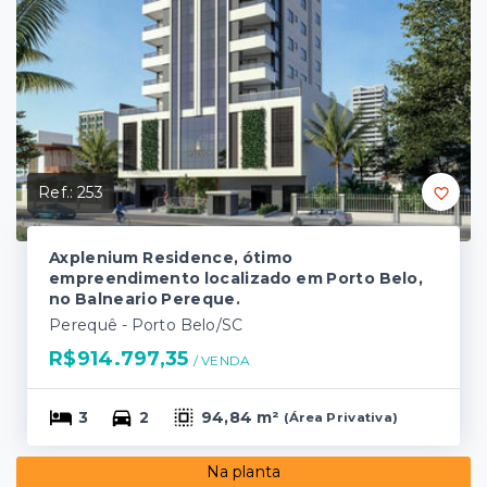
Ref.:
253
Axplenium Residence, ótimo
empreendimento localizado em Porto Belo,
no Balneario Pereque.
Perequê - Porto Belo/SC
R$914.797,35
/ 
VENDA
3
2
94,84 m²
(
Área Privativa
)
Na planta