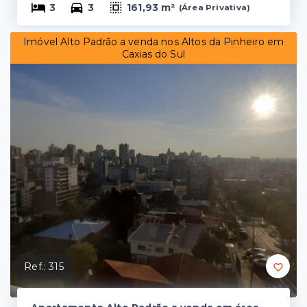
3
3
161,93 m²
(
Área Privativa
)
Imóvel Alto Padrão a venda nos Altos da Pinheiro em
Caxias do Sul
Ref.:
315