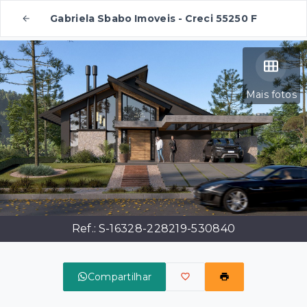
Gabriela Sbabo Imoveis - Creci 55250 F
Mais fotos
Ref.:
S-16328-228219-530840
Compartilhar