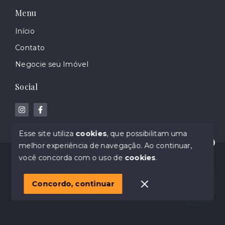
Menu
Início
Contato
Negocie seu Imóvel
Social
Esse site utiliza
cookies
, que possibilitam uma
melhor experiência de navegação.
Ao continuar,
Olá! Estamos disponíveis para te ajudar.
© Copyright 2026 - Gabriela Sbabo Imoveis - Creci
você concorda com o uso de
cookies
.
55250 F - Todos os direitos reservados
1
Concordo, continuar
SITE PARA IMOBILIARIA