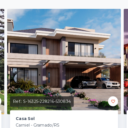
Ref.:
S-16325-228216-530834
Casa Sol
Carniel - Gramado/RS