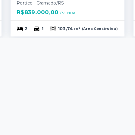
Portico - Gramado/RS
R$839.000,00
/ 
VENDA
2
1
103,74 m²
(
Área Construida
)