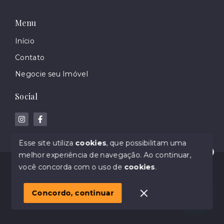
Menu
Início
Contato
Negocie seu Imóvel
Social
Esse site utiliza
cookies
, que possibilitam uma
melhor experiência de navegação.
Ao continuar,
Olá! Estamos disponíveis para te ajudar.
© Copyright 2026 - Gabriela Sbabo Imoveis - Creci
você concorda com o uso de
cookies
.
55250 F - Todos os direitos reservados
1
Concordo, continuar
SITE PARA IMOBILIARIA