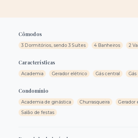
Cômodos
3 Dormitórios, sendo 3 Suítes
4 Banheiros
2 V
Características
Academia
Gerador elétrico
Gás central
Gás 
Condomínio
Academia de ginástica
Churrasqueira
Gerador e
Salão de festas