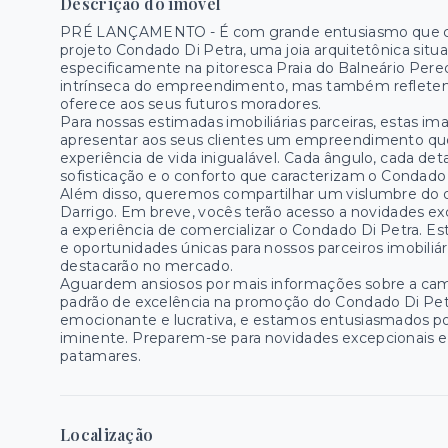
Descrição do imóvel
PRÉ LANÇAMENTO - É com grande entusiasmo que co
projeto Condado Di Petra, uma joia arquitetônica sit
especificamente na pitoresca Praia do Balneário Per
intrínseca do empreendimento, mas também refletem 
oferece aos seus futuros moradores.
Para nossas estimadas imobiliárias parceiras, estas
apresentar aos seus clientes um empreendimento que
experiência de vida inigualável. Cada ângulo, cada det
sofisticação e o conforto que caracterizam o Condado 
Além disso, queremos compartilhar um vislumbre do 
Darrigo. Em breve, vocês terão acesso a novidades exc
a experiência de comercializar o Condado Di Petra. 
e oportunidades únicas para nossos parceiros imobiliá
destacarão no mercado.
Aguardem ansiosos por mais informações sobre a cam
padrão de excelência na promoção do Condado Di Pet
emocionante e lucrativa, e estamos entusiasmados p
iminente. Preparem-se para novidades excepcionais e
patamares.
Localização