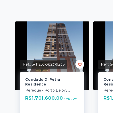
Ref.:
S-11253-5823-9236
Ref.:
S
Condado Di Petra
Cond
Residence
Resi
Perequê - Porto Belo/SC
Pere
R$1.701.600,00
R$1
/ 
VENDA