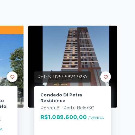
Ref.:
S-11253-5823-9237
Condado Di Petra
to
Residence
elo,
Perequê - Porto Belo/SC
R$1.089.600,00
/ 
VENDA
C
DA