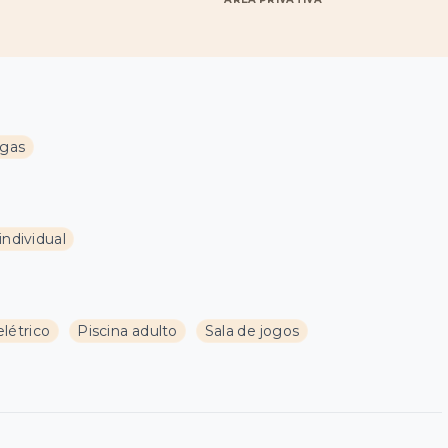
agas
individual
létrico
Piscina adulto
Sala de jogos