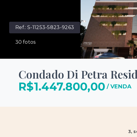
Ref.:
S-11253-5823-9263
30
fotos
Condado Di Petra Resi
R$1.447.800,00
/
VENDA
3
, 