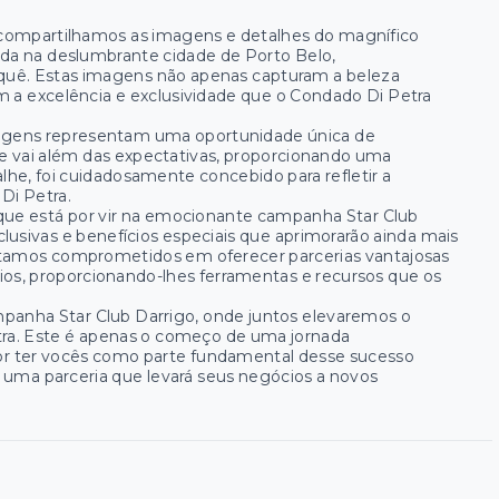
mpartilhamos as imagens e detalhes do magnífico
uada na deslumbrante cidade de Porto Belo,
equê. Estas imagens não apenas capturam a beleza
a excelência e exclusividade que o Condado Di Petra
 imagens representam uma oportunidade única de
 vai além das expectativas, proporcionando uma
alhe, foi cuidadosamente concebido para refletir a
Di Petra.
que está por vir na emocionante campanha Star Club
lusivas e benefícios especiais que aprimorarão ainda mais
Estamos comprometidos em oferecer parcerias vantajosas
rios, proporcionando-lhes ferramentas e recursos que os
panha Star Club Darrigo, onde juntos elevaremos o
ra. Este é apenas o começo de uma jornada
or ter vocês como parte fundamental desse sucesso
 uma parceria que levará seus negócios a novos