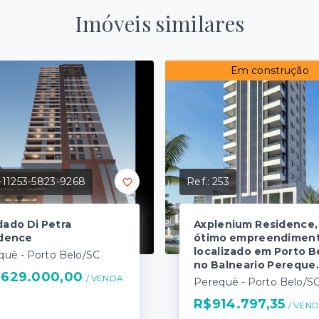
Imóveis similares
Em construção
-11253-5823-9268
Ref.:
253
ado Di Petra
Axplenium Residence,
dence
ótimo empreendimen
localizado em Porto B
quê - Porto Belo/SC
no Balneario Pereque.
.629.000,00
/ 
VENDA
Perequê - Porto Belo/S
R$914.797,35
/ 
VEN