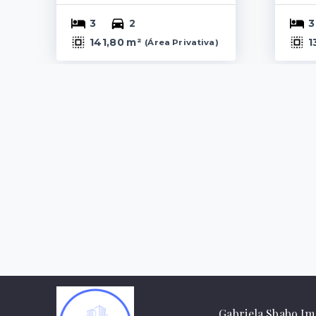
3
2
3
141,80 m²
1
(
Área Privativa
)
Gabriela Sbabo Imo